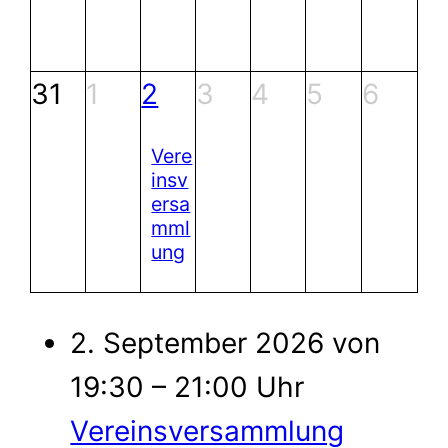
31
1
2
3
4
5
6
Vere
insv
ersa
mml
ung
2. September 2026 von
19:30 – 21:00 Uhr
Vereinsversammlung