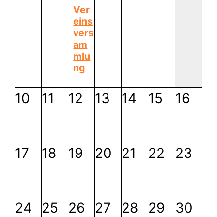
Ver
eins
vers
am
mlu
ng
10
11
12
13
14
15
16
17
18
19
20
21
22
23
24
25
26
27
28
29
30