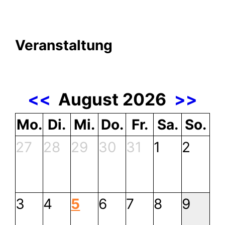
Veranstaltung
<<
August 2026
>>
Mo.
Di.
Mi.
Do.
Fr.
Sa.
So.
27
28
29
30
31
1
2
3
4
5
6
7
8
9