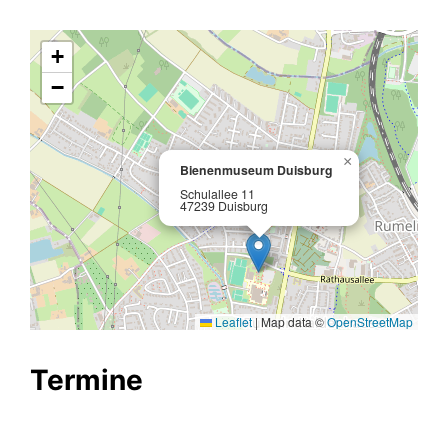
+
−
×
Bienenmuseum Duisburg
Schulallee 11
47239 Duisburg
Leaflet
|
Map data ©
OpenStreetMap
Termine