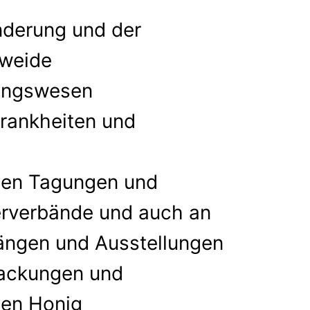
nderung und der
nweide
ungswesen
rankheiten und
men Tagungen und
erverbände und auch an
gängen und Ausstellungen
packungen und
hen Honig