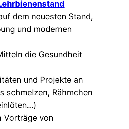
Lehrbienenstand
 auf dem neuesten Stand,
ebung und modernen
Mitteln die Gesundheit
täten und Projekte an
hs schmelzen, Rähmchen
einlöten…)
h Vorträge von