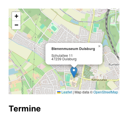
+
−
×
Bienenmuseum Duisburg
Schulallee 11
47239 Duisburg
Leaflet
|
Map data ©
OpenStreetMap
Termine