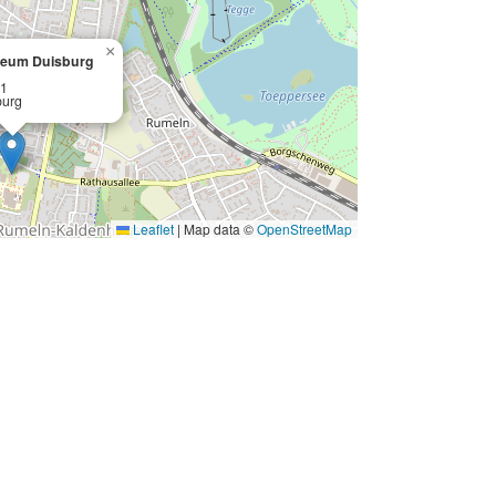
×
eum Duisburg
11
burg
Leaflet
|
Map data ©
OpenStreetMap